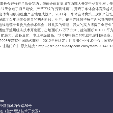
董事长金银强在兰洽会签约，华体会体育集团在西部大开发中孕育生根，
57天创造了项目建设、产品下线的“深圳速度”，开启了华体会体育跨越式
体会体育电线电缆生产基地建成投产。2011年，华体会体育第二次扩产迁
完成了百年华体会体育的初创阶段。生产、销售连续保持每年近70%的增幅
电线电缆专业委员会学术年会，以扎实的管理、强大的实力博得了全行业
兰州经济技术开发区，占地面积12万平方米，建筑面积101500平方
产能最大、装备最优、电压等级最高、型号规格最全的电线电缆制造企业。自
，2008年获得中国驰名商标，2012年被认定为甘肃省企业技术中心，国家
】 原文链接：http://gsrb.gansudaily.com.cn/system/2014/01/08
com
泾渭新城西金路29号
道（兰州经济技术开发区）