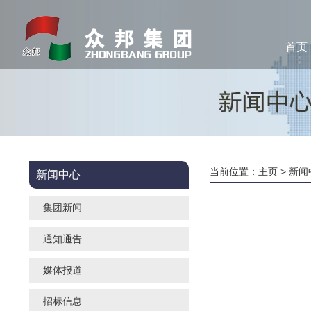
首页
当前位置：主页 >
新闻
新闻中心
集团新闻
通知通告
媒体报道
招标信息