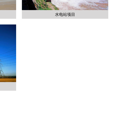
水电站项目