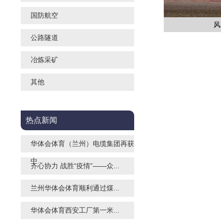
国防航空
风
公路隧道
冶炼采矿
其他
热点新闻
华体会体育（兰州）电缆集团再获
中...
齐心协力 战胜“疫情”――众...
兰州华体会体育顺利通过煤...
华体会体育西安工厂第一米...